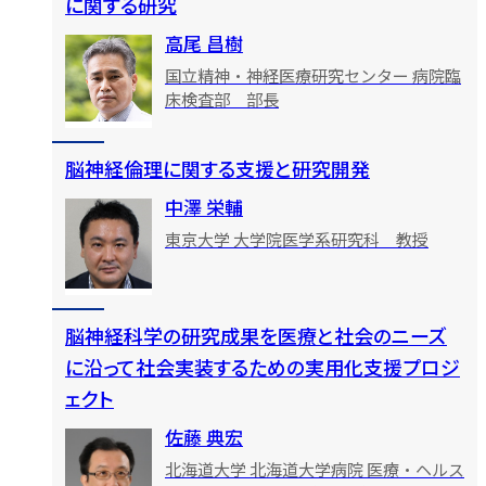
に関する研究
高尾 昌樹
国立精神・神経医療研究センター 病院臨
床検査部 部長
脳神経倫理に関する支援と研究開発
中澤 栄輔
東京大学 大学院医学系研究科 教授
脳神経科学の研究成果を医療と社会のニーズ
に沿って社会実装するための実用化支援プロジ
ェクト
佐藤 典宏
北海道大学 北海道大学病院 医療・ヘルス