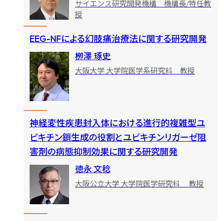
サイエンス研究開発機構 機構長/特任教
授
EEG-NFによる幻肢痛治療法に関する研究開発
栁澤 琢史
大阪大学 大学院医学系研究科 教授
神経変性疾患封入体における進行的複雑型ユ
ビキチン鎖生成の役割とユビキチンリガーゼ阻
害剤の病態抑制効果に関する研究開発
徳永 文稔
大阪公立大学 大学院医学研究科 教授