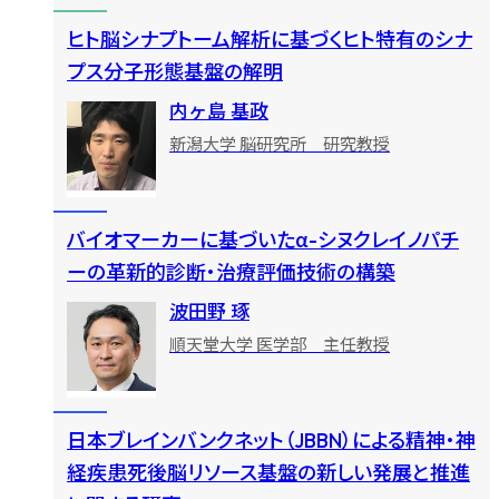
ヒト脳シナプトーム解析に基づくヒト特有のシナ
プス分子形態基盤の解明
内ヶ島 基政
新潟大学 脳研究所 研究教授
バイオマーカーに基づいたα-シヌクレイノパチ
ーの革新的診断・治療評価技術の構築
波田野 琢
順天堂大学 医学部 主任教授
日本ブレインバンクネット（JBBN）による精神・神
経疾患死後脳リソース基盤の新しい発展と推進