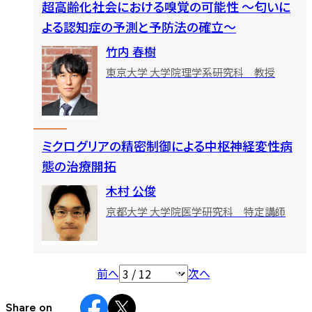
超高齢化社会における嗅覚の可能性 ～匂いに
よる認知症の予測と予防法の確立～
竹内 春樹
東京大学 大学院理学系研究科 教授
ミクログリアの精密制御による中枢神経変性病
態の治療開拓
木村 公俊
京都大学 大学院医学研究科 特定講師
投
前へ
次へ
稿
Share on
ナ