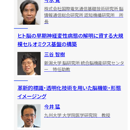
今水 寛
株式会社国際電気通信基礎技術研究所 脳
情報通信総合研究所 認知機構研究所 所
長
ヒト脳の早期神経変性病態の解明に資する大規
模セルオミクス基盤の構築
三谷 智樹
新潟大学 脳研究所 統合脳機能研究センタ
ー 特任助教
革新的標識・透明化技術を用いた脳機能・形態
イメージング
今井 猛
九州大学 大学院医学研究院 教授