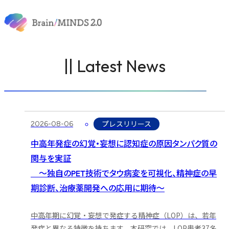
内容をスキップ
脳統合について
ニュース
&
イベント
研究課題
|| Latest News
研究業績
研究支援
2026-08-06
プレスリリース
中高年発症の幻覚・妄想に認知症の原因タンパク質の
関与を実証
～独自のPET技術でタウ病変を可視化、精神症の早
期診断、治療薬開発への応用に期待～
中高年期に幻覚・妄想で発症する精神症（LOP）は、若年
発症と異なる特徴を持ちます。本研究では、LOP患者37名