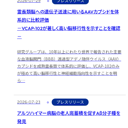
2026-07-29
プレスリリース
霊長類脳への遺伝子送達に用いるAAVカプシドを体
系的に比較評価
－VCAP-102が著しく高い脳移行性を示すことを確認
－
研究グループは、10年以上にわたり世界で報告された主要
な血液脳関門（BBB）透過型アデノ随伴ウイルス（AAV）
カプシドを成熟霊長類で体系的に評価し、VCAP-102のみ
が極めて高い脳移行性と神経細胞指向性を示すことを明
ら…
2026-07-23
プレスリリース
アルツハイマー病脳の老人斑蓄積を促すAβ分子種を
発見