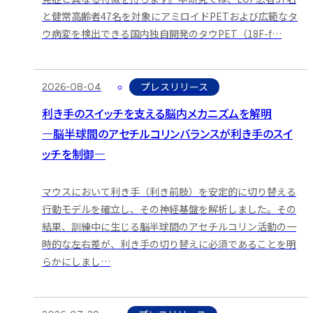
と健常高齢者47名を対象にアミロイドPETおよび広範なタ
ウ病変を検出できる国内独自開発のタウPET（18F-f…
2026-08-04
プレスリリース
利き手のスイッチを支える脳内メカニズムを解明
―脳半球間のアセチルコリンバランスが利き手のスイ
ッチを制御―
マウスにおいて利き手（利き前肢）を安定的に切り替える
行動モデルを確立し、その神経基盤を解析しました。その
結果、訓練中に生じる脳半球間のアセチルコリン活動の一
時的な左右差が、利き手の切り替えに必須であることを明
らかにしまし…